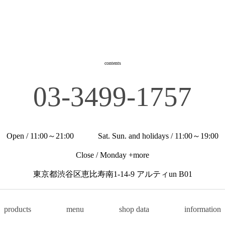
contents
03-3499-1757
Open / 11:00～21:00 Sat. Sun. and holidays / 11:00～19:00
Close / Monday +more
東京都渋谷区恵比寿南1-14-9 アルティun B01
products
menu
shop data
information