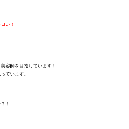
シロい！
る美容師を目指しています！
思っています。
そ？！