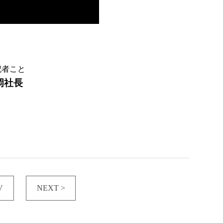
記者こと
岡社長
V
NEXT >