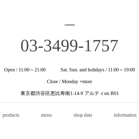
contents
03-3499-1757
Open / 11:00～21:00 Sat. Sun. and holidays / 11:00～19:00
Close / Monday +more
東京都渋谷区恵比寿南1-14-9 アルティun B01
products
menu
shop data
information