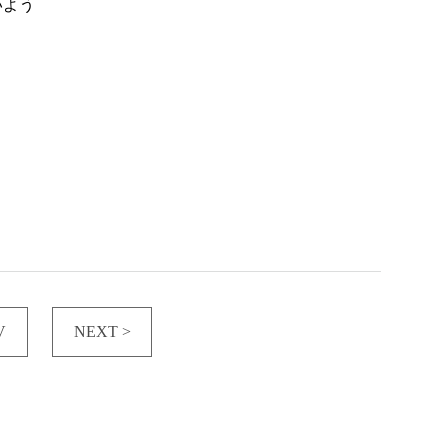
いよう
V
NEXT >